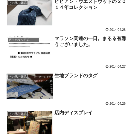
ビビアン・ウエストウッドの２０
その他・雑記
１４年コレクション
2014.04.28
マラソン関連の一日。まるる有難
店主のラン日記・時々水泳
うございました。
2014.04.27
生地ブランドのタグ
その他・雑記
2014.04.26
店内ディスプレイ
その他・雑記