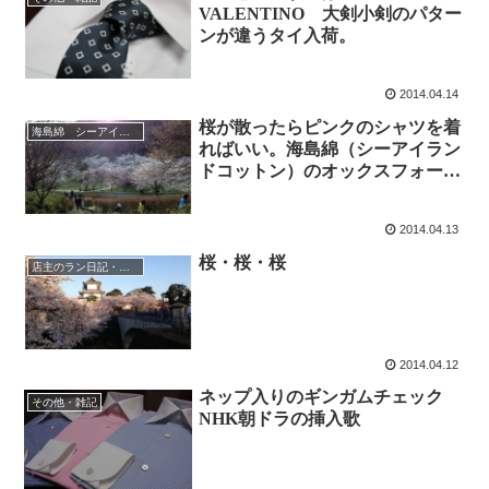
VALENTINO 大剣小剣のパター
ンが違うタイ入荷。
2014.04.14
桜が散ったらピンクのシャツを着
海島綿 シーアイランドコットン
ればいい。海島綿（シーアイラン
ドコットン）のオックスフォード
クロス入荷
2014.04.13
桜・桜・桜
店主のラン日記・時々水泳
2014.04.12
ネップ入りのギンガムチェック
その他・雑記
NHK朝ドラの挿入歌