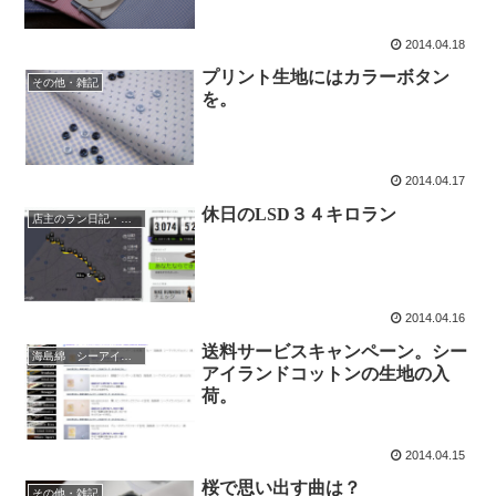
2014.04.18
プリント生地にはカラーボタン
その他・雑記
を。
2014.04.17
休日のLSD３４キロラン
店主のラン日記・時々水泳
2014.04.16
送料サービスキャンペーン。シー
海島綿 シーアイランドコットン
アイランドコットンの生地の入
荷。
2014.04.15
桜で思い出す曲は？
その他・雑記