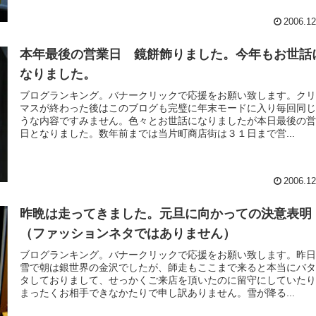
2006.12
本年最後の営業日 鏡餅飾りました。今年もお世話
なりました。
ブログランキング。バナークリックで応援をお願い致します。ク
マスが終わった後はこのブログも完璧に年末モードに入り毎回同
うな内容ですみません。色々とお世話になりましたが本日最後の
日となりました。数年前までは当片町商店街は３１日まで営...
2006.12
昨晩は走ってきました。元旦に向かっての決意表明
（ファッションネタではありません）
ブログランキング。バナークリックで応援をお願い致します。昨
雪で朝は銀世界の金沢でしたが、師走もここまで来ると本当にバ
タしておりまして、せっかくご来店を頂いたのに留守にしていた
まったくお相手できなかたりで申し訳ありません。雪が降る...