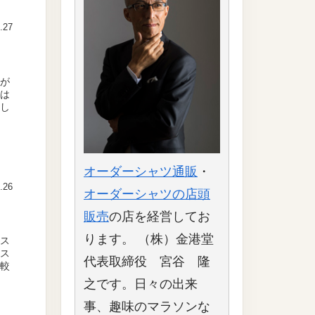
.27
末が
のは
寂し
オーダーシャツ通販
・
.26
オーダーシャツの店頭
販売
の店を経営してお
ります。 （株）金港堂
リス
マス
代表取締役 宮谷 隆
比較
之です。日々の出来
事、趣味のマラソンな