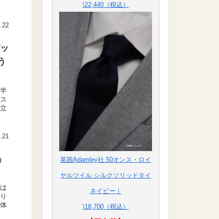
\22,440（税込）
.22
バッ
う
も半
マス
仕立
.21
」
英国Adamley社 50オンス・ロイ
ヤルツイル シルクソリッドタイ
週は
ネイビー｜
あり
身体
\18,700（税込）