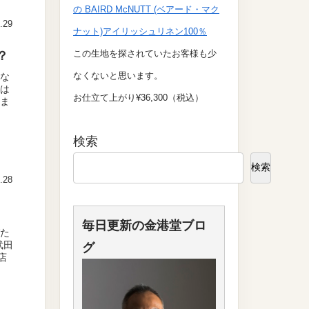
の BAIRD McNUTT (ベアード・マク
.29
ナット)アイリッシュリネン100％
この生地を探されていたお客様も少
？
なくないと思います。
にな
ンは
お仕立て上がり¥36,300（税込）
しま
検索
検索
.28
毎日更新の金港堂ブロ
びた
武田
グ
店