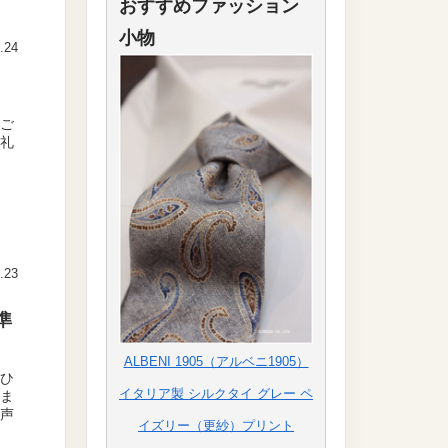
おすすめファッション
小物
.24
日ご
略礼
ー
.23
準
ALBENI 1905（アルベニ1905）
邪ひ
イタリア製 シルクタイ グレー ペ
いま
う声
イズリー（更紗）プリント