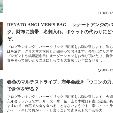
2006.12
RENATO ANGI MEN’S BAG レナートアンジの
ク。財布に携帯、名刺入れ。ポケットの代わりにど
ぞ。
ブログランキング。バナークリックで応援をお願い致します。週
ばを過ぎ、クリスマス前何とか頑張っております。今年はクリス
プレゼントや結婚記念日にオーダーシャツをお作り頂いたり、御
券を使って頂いたり当店にとっても大変嬉しい年になりまし...
2006.12
春色のマルチストライプ、忘年会続き「ウコンの力
で身体を守る？
ブログランキング。バナークリックで応援をお願い致します。今
忘年会ラッシュです。月・火・水・金・土と木曜日も夜は会議が
ますので、自宅で夕食を食べることはないようです。辛い・・・
が・・・そして胃が・・・と言うことで皆さんも忘年会等大...