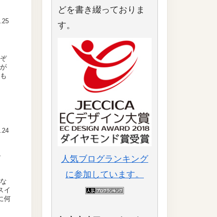
どを書き綴っておりま
.25
す。
れぞ
リが
。も
.24
。
人気ブログランキング
に参加しています。
変な
スイ
に何