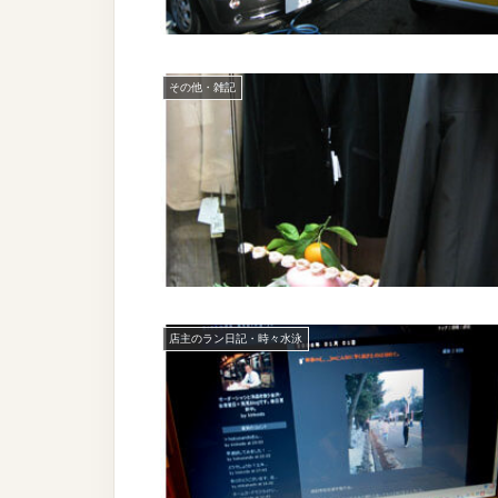
その他・雑記
店主のラン日記・時々水泳