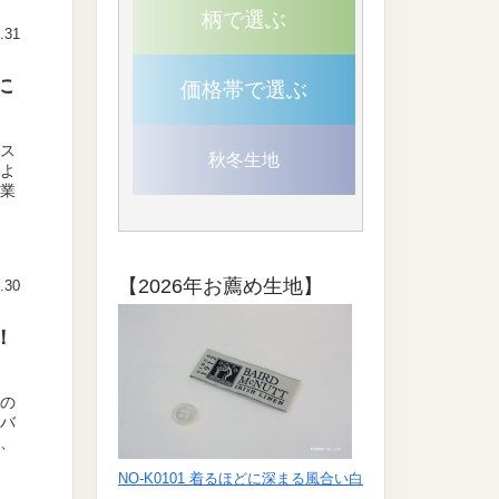
柄で選ぶ
.31
に
価格帯で選ぶ
リス
秋冬生地
じよ
営業
【2026年お薦め生地】
.30
！
日の
タバ
り、
NO-K0101 着るほどに深まる風合い白