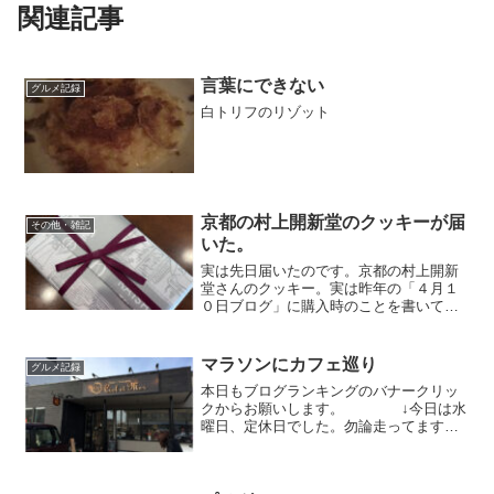
関連記事
言葉にできない
グルメ記録
白トリフのリゾット
京都の村上開新堂のクッキーが届
その他・雑記
いた。
実は先日届いたのです。京都の村上開新
堂さんのクッキー。実は昨年の「４月１
０日ブログ」に購入時のことを書いてい
ました。その時お知らせ頂いた通りに１
０ヶ月待ちでした。上品な包装とそして
水引。金沢の文化がと言いますが、やは
マラソンにカフェ巡り
グルメ記録
り京都の方が・・・まあ京...
本日もブログランキングのバナークリッ
クからお願いします。 ↓今日は水
曜日、定休日でした。勿論走ってます。
ベストタイムが出た一昨年は1月に250キ
ロ走ってました。それが今月の目標。現
在137キロ。あと120キロ。今日は頑張り