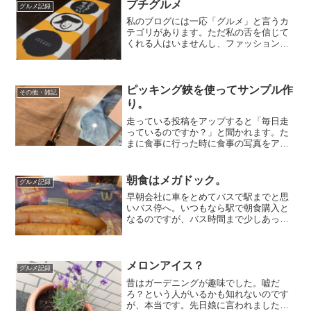
ました。朝8...
プチグルメ
グルメ記録
私のブログには一応「グルメ」と言うカ
テゴリがあります。ただ私の舌を信じて
くれる人はいませんし、ファッションネ
タだけ書いてりゃいい。と仰る方もいら
っしゃいまして、ほとんど食い物ネタな
ぞございません。ただファッションネタ
もここ7月末にきますと枯渇してきまし
ピッキング鋏を使ってサンプル作
その他・雑記
て、今日はグルメとは言いません。食い
り。
物ネタでございます。
走っている投稿をアップすると「毎日走
っているのですか？」と聞かれます。た
まに食事に行った時に食事の写真をアッ
プすると「美味しい所良く知ってますよ
ね」と言われます。月に一度行くかどう
か分からないのに。しかもお付き合いが
朝食はメガドック。
グルメ記録
多い。いつも美味しいもの...
早朝会社に車をとめてバスで駅までと思
いバス停へ。いつもなら駅で朝食購入と
なるのですが、バス時間まで少しあった
のでマクドナルドに入りりました。同じ
商店街のマクドナルドさんですから店長
さんとも面識があり、お久しぶりと声を
かけられ。朝の六時半に「...
メロンアイス？
グルメ記録
昔はガーデニングが趣味でした。嘘だ
ろ？という人がいるかも知れないのです
が、本当です。先日娘に言われました。