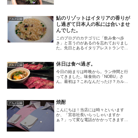
昔は家の周り花で飾ってたらしいね。最
近何もしないね？ということで頑張りま
した。ミニトマトとゴーヤ（笑）そし
て、先日からオーダーシャツ生地をアッ
鮎のリゾットはイタリアの香りが
グルメ記録
プする時にラベンダー色がトレンドと皆
し過ぎて日本人の私には合いませ
さんに伝えておりましたので、自分の確
んでした。
認の為にも。
このブログのカテゴリに「飲み食べ歩
き」と言うのがあるのを忘れておりまし
た。先日とあるイタリアレストランで鮎
のリゾットを食べました。鮎のリゾット
とあるので、何となくリゾットであって
も鮎の苦味と感覚的には醤油の隠し味が
休日は食べ過ぎ。
グルメ記録
あるのかと思い。オーダーし...
今日の始まりは昨晩から。ラン仲間と行
ってきました。味食街の「NOBU」さ
ん。最初は？これなんだったけ？カル
ビ、いや違う。卵に付けて、そしてパク
っと、(ﾟдﾟ)ｳﾏｰさて、このお肉はどうな
るか？こうなりました。(ﾟдﾟ)ｳﾏｰあっさ
り！私達の...
焼酎
グルメ記録
こんにちは！当店には時々といいます
か、「宮谷社長いらっしゃいますか
ぁ？」って変な電話がかかってきます。
以前にもBlogで書いたことありますが、
電話での勧誘です。色々な種類の勧誘が
あります。投資関係が多いですが、その