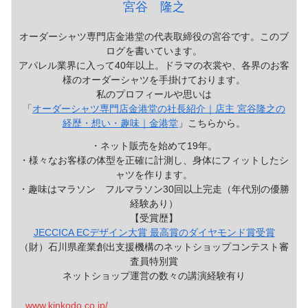
宮谷 隆之
オーダーシャツ専門店金港堂の代表取締役の宮谷です。このブ
ログを書いています。
アパレル業界に入って40年以上。ドラマの衣裳や、各界のお客
様のオーダーシャツを手掛けております。
私のプロフィールや思いは
「
オーダーシャツ専門店金港堂の社長紹介｜店主 宮谷隆之の
経歴・想い・趣味｜金港堂
」こちらから。
・ネット販売を始めて19年。
・様々なお客様の体型を正確に計測し、身体にフィットしたシ
ャツを作ります。
・趣味はマラソン フルマラソン30回以上完走（年代別の優勝
経験あり）
【受賞歴】
JECCICA ECデザイン大賞 最高賞のダイヤモンド賞受賞
（財）石川県産業創出支援機構のネットショップコンテスト審
査員特別賞
ネットショップ運営の数々の講演経験有り
www.kinkodo.co.jp/