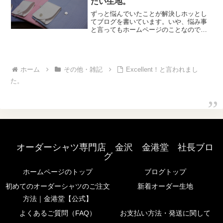
たい生地。
ずっと悩んでいたことが解決しホッとし
てブログを書いています。いや、悩み事
と言ってもホームページのことなのです
が。リニューアルしたのは、制作会社に
お願いしましたが、それ故にここをこう
したい。ということがまだまだ沢山あり
まして、ただずっとホーム...
ホーム
その他・雑記
Excellent！と言われまし
た。
オーダーシャツ専門店 金沢 金港堂 社長ブロ
グ
ホームページのトップ
ブログトップ
初めてのオーダーシャツのご注文
新着オーダー生地
方法｜金港堂【公式】
よくあるご質問（FAQ）
お支払い方法・発送に関して