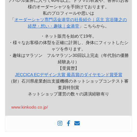
アパレル業界に入って40年以上。ドラマの衣裳や、各界のお客
様のオーダーシャツを手掛けております。
私のプロフィールや思いは
「
オーダーシャツ専門店金港堂の社長紹介｜店主 宮谷隆之の
経歴・想い・趣味｜金港堂
」こちらから。
・ネット販売を始めて19年。
・様々なお客様の体型を正確に計測し、身体にフィットしたシ
ャツを作ります。
・趣味はマラソン フルマラソン30回以上完走（年代別の優勝
経験あり）
【受賞歴】
JECCICA ECデザイン大賞 最高賞のダイヤモンド賞受賞
（財）石川県産業創出支援機構のネットショップコンテスト審
査員特別賞
ネットショップ運営の数々の講演経験有り
www.kinkodo.co.jp/