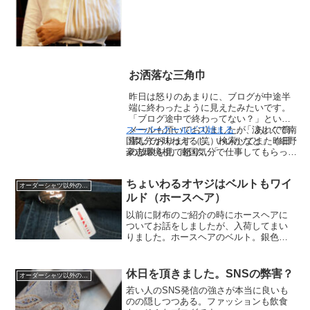
お洒落な三角巾
昨日は怒りのあまりに、ブログが中途半
端に終わったように見えたみたいです。
「ブログ途中で終わってない？」という
スーパークールビズ始まる
」「涼しくて南
メールも頂いておりましたが、あれで簡
国気分が味わえるし、いいかなと」（細野
潔しております（笑）検索してまた昨日
豪志環境相）南国気分で仕事してもらっち
の放映を見て怒り。「
ゃ困る。マジで。ただ報道が話しの前後の
この部分だけを切り取って放映した恐れも
ちょいわるオヤジはベルトもワイ
ありますが。まぁそうだったらどっちもど
オーダーシャツ以外のファッション
っちですわ。個人のFBページにもこの話
ルド（ホースヘア）
題を上げましたが、現政権に投票したこと
以前に財布のご紹介の時にホースヘアに
を詫びる人も（笑）いや私に詫びられて
ついてお話をしましたが、入荷してまい
も。今日はちょっとお洒落しました。服屋
りました。ホースヘアのベルト。銀色の
ですから当たり前なのですが。
バックルをピカピカに磨いてジーンズに
ブーツでいきたいです。ジーンズにする
ベルトって結構悩むのですよね。あまり
休日を頂きました。SNSの弊害？
オーダーシャツ以外のファッション
ドレッシーなものでは駄目...
若い人のSNS発信の強さが本当に良いも
のの隠しつつある。ファッションも飲食