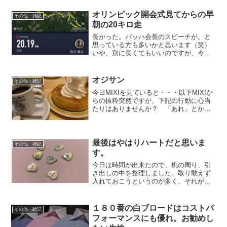
オリンピック開会式見てからの早
その他・雑記
朝の20キロ走
長かった。バッハ会長のスピーチが。と
思っている方も多いかと思います（笑）
いや、別に長くてもいいのですが、今朝
は早起きしなくてはいけなかったので。4
時50分にアラームをセットし5時半からス
タート。5時半なら涼しい。3人で峠走。
オジサン
その他・雑記
一人途中で離脱。...
今日MIXIを見ていると・・・以下MIXIか
らの抜粋突然ですが、下記の行動に心当
たりはありませんか？ 「あれ」とか
「それ」が多くなる 若者コトバに腹が
たつ 「最近の歌は分からんなぁ」とい
う 最近のお笑い番組は面白くない ジ
ャニーズが全部同じ顔に見える 仕事を
最後はやはりハートだと思いま
その他・雑記
理由に家族から逃避する
す。
今日は時間が出来たので、机の周り、引
き出しの中を整理しました。取り敢えず
入れておこうというのが多く、それが溜
まっていたので、まあほぼ捨てるという
ことになるのですが。洋服だとかシャツ
だとかのスペアボタンなども引き出しの
１８０番の白ブロードはコストパ
その他・雑記
中から出てきたのですが、...
フォーマンスにも優れ。お勧めし