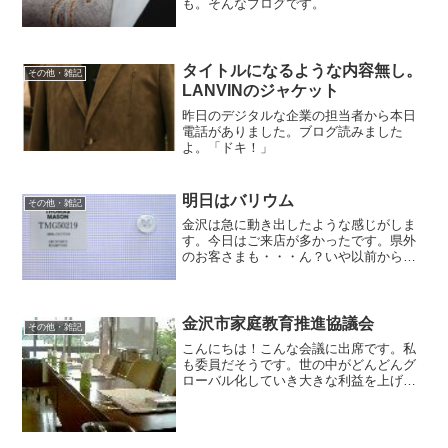
も。そんなブログです。
タイトルになるような内容無し。
その他・雑記
LANVINのジャケット
昨日のデジタルな企業の担当者から本日
電話がありました。ブログ読みました
よ。「ドキ！」
明日はバリウム
その他・雑記
金沢は急に動き出したような感じがしま
す。今日はご来店が多かったです。県外
のお客さまも・・・ん？いや以前からの
お客さまですし、サイズデータもありま
すから問題ありません。採寸もしません
でしたので密もございませんでした。ま
たこれから飲みに行くとい...
金沢市家庭教育推進協議会
その他・雑記
こんにちは！こんな会議に出席です。私
も委員だそうです。世の中がどんどんグ
ローバル化していき大きな利益を上げる
企業がありますが、やはり地域が元気で
あるからその上に企業が成り立つのだと
思います。地域に住む人達のみならず企
業もそう言う認識をより強...