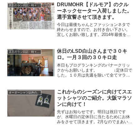
る？首元も寒く感ずるようになってきた
DRUMOHR【ドルモア】のクル
店主のラン日記・時々水泳
のだと思います。そこで先...
ーネックセーター入荷しました。
選手宣誓させて頂きます。
今日は最後ちゃんとファッションネタで
終わらせますので、お付き合い下さい。
宜しくお願い致します。2014年最後を締
めくくるマラソンと言いますか、駅伝が
ございます。これで本年度の私のランは
終了。後は忘年会一直線になるわけです
休日のLSD白山さんまで３０キ
店主のラン日記・時々水泳
が。昨年優勝しておりますので、2連覇な
ロ。一月３回の３０キロ走
るか？と大事な戦いでございます。
本日もブログランキングのバナークリッ
クからお願いします。 ↓定休日で
した。１０月は先週を除いて全てマラソ
ンの練習にあててます。１０月に３本の
LSD。先々週までの２回は海までいった
けど。今日は山の方に白山比咩神社まで
これからのシーズンに向けてスエ
オーダーシャツ以外のファッション
の往復３０キロ。今週...
ットシャツのご紹介。大阪マラソ
ンに向けて！
先ずはお知らせです。明日は祝日です
が、水曜日の定休日に当たるためにお休
みをさせて頂きます。2月なのでまあいい
かと思いまして。2月8月はアパレル業界
で一番ヒマな時期で、当店だけが例外で
はありません。御注文下さい。もうここ