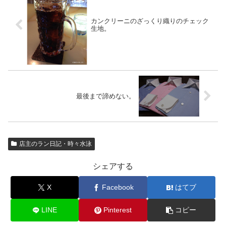
カンクリーニのざっくり織りのチェック
生地。
最後まで諦めない。
店主のラン日記・時々水泳
シェアする
X
Facebook
はてブ
LINE
Pinterest
コピー