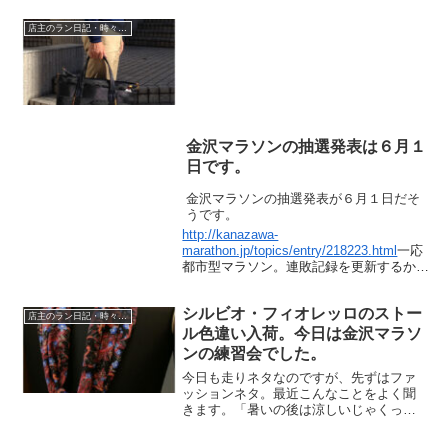
って下さい。今日は最近な...
店主のラン日記・時々水泳
金沢マラソンの抽選発表は６月１
日です。
金沢マラソンの抽選発表が６月１日だそ
うです。
http://kanazawa-
marathon.jp/topics/entry/218223.html
一応
都市型マラソン。連敗記録を更新するか、
いやこれは都市型マラソンには入れないで
おきましょう。昨年までは６月５日発表の
シルビオ・フィオレッロのストー
大阪マラソン。今年もエントリーしており
店主のラン日記・時々水泳
ますが、今年も落ちたら本当に凄いです。
ル色違い入荷。今日は金沢マラソ
自分でいうのもなんですが、時々カウント
ンの練習会でした。
しないと分からないようになっておりま
今日も走りネタなのですが、先ずはファ
す。
ッションネタ。最近こんなことをよく聞
きます。「暑いの後は涼しいじゃくって
寒くなったよね」マジでそうです。昨日
もお電話ありました。タートルネックあ