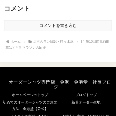
まで来たらアウターは要...
コメント
コメントを書き込む
ホーム
店主のラン日記・時々水泳
第10回南越前町
花はす早朝マラソンの応援
オーダーシャツ専門店 金沢 金港堂 社長ブロ
グ
ホームページのトップ
ブログトップ
初めてのオーダーシャツのご注文
新着オーダー生地
方法｜金港堂【公式】