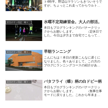
ト4時半。野辺山マラソンもきついそうで
すが。ちょっとこれ走ってからウルトラ
マラソン走ったと言ってほしいわ。感覚
的には75％が上り坂か下り坂。その上平
地の真っ直ぐな退屈な道とか。しんどい
って。でもゴールでき...
水曜不定期練習会。大人の部活。
店主のラン日記・時々水泳
本日もブログランキングのバナークリッ
クからお願いします。 ↓定休日で
した。今日は夕方まで自宅でこもってま
した。色々せねばならぬことがありまし
て。夕方に練習へ。昨晩は頑張りまし
た。８時に仕事を終えて、そのままジム
へ。そして気合入れて走り...
早朝ランニング
店主のラン日記・時々水泳
こんにちは！本日の更新こんなに遅くに
なりました。色々ありまして。この方の
ブログにランニングコースの紹介があり
ましたので、私もと思い今日は朝ラジオ
体操終了後子供に「ちょっと走ってくる
わ」と言って一人でいつものランニング
コースへ。スタートはいつ...
バタフライ（蝶）柄の白ドビー柄
店主のラン日記・時々水泳
本日もブログランキングのバナークリッ
クからお願いします。 ↓無事仕事
モードに戻りました。これから年末まで
はレースもなく、仕事一筋でございま
す。忘年会は入ってくると思いますが、
商売としてはラストスパート。皆さん買