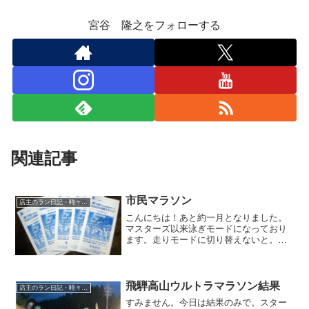
宮谷 隆之をフォローする
関連記事
市民マラソン
店主のラン日記・時々水泳
こんにちは！あと約一月となりました。
マスターズ以来泳ぎモードになっており
ます。走りモードに切り替えないと。こ
のところ知り合いに一生懸命に誘ってお
ります。別に市の職員ではないのですが
(笑)やはりゴールした時の感動を味わって
もらいたいからでしょ...
飛騨高山ウルトラマラソン結果
店主のラン日記・時々水泳
すみません。今日は結果のみで。スター