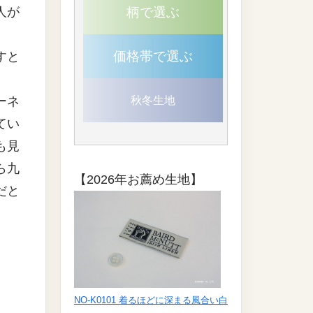
人が
柄で選ぶ
。
価格帯で選ぶ
すと
秋冬生地
ーネ
てい
も見
ら九
【2026年お薦め生地】
だと
NO-K0101 着るほどに深まる風合い白