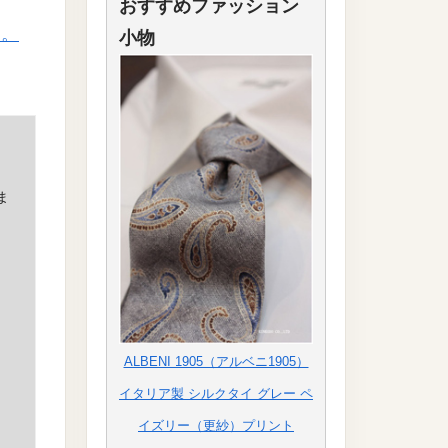
おすすめファッション
す。
小物
ま
ALBENI 1905（アルベニ1905）
イタリア製 シルクタイ グレー ペ
イズリー（更紗）プリント