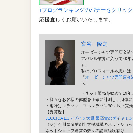
↑ブログランキングのバナーをクリッ
応援宜しくお願いいたします。
宮谷 隆之
オーダーシャツ専門店金港
アパレル業界に入って40
す。
私のプロフィールや思いは
「
オーダーシャツ専門店金
ら。
・ネット販売を始めて19年
・様々なお客様の体型を正確に計測し、身体に
・趣味はマラソン フルマラソン30回以上完
【受賞歴】
JECCICA ECデザイン大賞 最高賞のダイヤモ
（財）石川県産業創出支援機構のネットショッ
ネットショップ運営の数々の講演経験有り