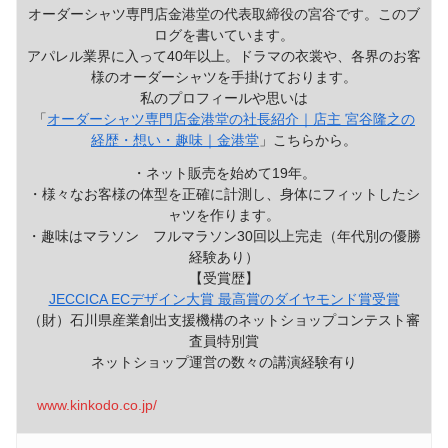
オーダーシャツ専門店金港堂の代表取締役の宮谷です。このブ
ログを書いています。
アパレル業界に入って40年以上。ドラマの衣裳や、各界のお客
様のオーダーシャツを手掛けております。
私のプロフィールや思いは
「
オーダーシャツ専門店金港堂の社長紹介｜店主 宮谷隆之の
経歴・想い・趣味｜金港堂
」こちらから。
・ネット販売を始めて19年。
・様々なお客様の体型を正確に計測し、身体にフィットしたシ
ャツを作ります。
・趣味はマラソン フルマラソン30回以上完走（年代別の優勝
経験あり）
【受賞歴】
JECCICA ECデザイン大賞 最高賞のダイヤモンド賞受賞
（財）石川県産業創出支援機構のネットショップコンテスト審
査員特別賞
ネットショップ運営の数々の講演経験有り
www.kinkodo.co.jp/