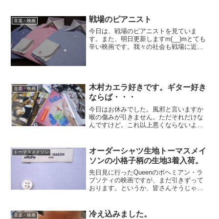
戦場のピアニスト
音楽・映画
今日は、戦場のピアニストを見ていま
す。また、明日更新しますm(__)mとても
辛い映画です。我々の社会も戦場に近い
かも、精一杯生きることが大切だと思い
ます。
木村カエラ好きです。ギター好き
音楽・映画
ならば・・・
今日はお休みでした。風邪と言いますか
喉の傷みが引きません。ただそれだけな
んですけど。これ以上悪くならないよう
に。能登のフルマラソンまで時間がない
のに走れておりません。で、本日は一日
パソコンの前で。これです、これ、最
オーダーシャツ生地トーマスメイ
トーマスメイソン
近、好きなんです。木村カエラさん。
ソンの小格子柄の生地3着入荷。
先日見に行ったQueenのボヘミアン・ラ
ブソティの映画ですが、まだ引きずって
おります。というか、皆さんそうじゃな
いでしょうか？同じ映画を複数回見に行
くっていうことあまりないと思います
が、複数回見に行っている人ってかなり
冷え込みました。
音楽・映画