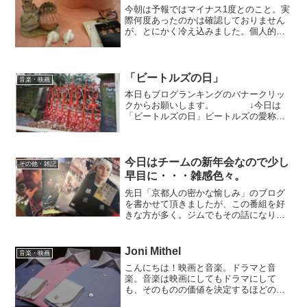
多い。私はまだ1回です...
今朝は予報ではマイナス1度とのこと。実
際何度あったのかは確認しておりません
が、とにかく冷え込みました。個人的に
は寒いのは大嫌いですが、コートを求め
てご来店頂きましたお客様がありました
ので感謝しないといけないですね。さ
て、私昔バンド活動をやっ...
「ビートルズの日」
音楽・映画
本日もブログランキングのバナークリッ
クからお願いします。 ↓今日は
「ビートルズの日」ビートルズの愛称
「Fab.4」を、2月4日の「Feb.4」にかけ
てあるそうです。何年経っても古くなら
ない楽曲が多いわけですが、最近は当店
ずっとビートル...
今日はチームの新年会なので少し
その他・雑記
早目に・・・雑感色々。
先日「京都人の密かな愉しみ」のブログ
を書かせて頂きましたが、この番組を好
きな方が多く。ジムでもその話になり。
以前の放送のDVDをお借りすることがで
きました。M先生有難うございます。今
極寒じゃないですか？テレビはリビング
Joni Mithel
音楽・映画
とキッチンの方にあるの...
こんにちは！映画と音楽。ドラマと音
楽。音楽は映画にしてもドラマにして
も、そのものの価値を決定するほどの重
要な役割だと思います。最近は大音響の