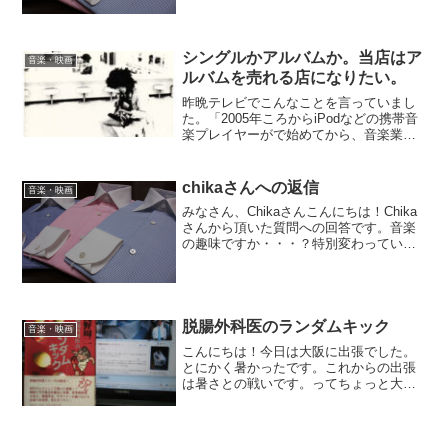
映画よりもしっとりとした映画の方が好
みのようです。これも年なのか？(笑）先
日みたLove Actua...
シングルかアルバムか。当店はア
音楽・映画
ルバムを売れる店になりたい。
昨晩テレビでこんなことを言っていまし
た。「2005年ころからiPodなどの携帯音
楽プレイヤーがで始めてから、音楽業界
もアルバムが売れなくなった」と。確か
に音楽はまさにデジタル。iTuneなどで音
楽をダウンロードして買っている方が多
chikaさんへの返信
音楽・映画
いのではな...
みなさん、Chikaさんこんにちは！Chika
さんから頂いた質問への回答です。音楽
の趣味ですか・・・？特別変わっていな
いと思いますが、まぁ高校生の時に聞い
たような70年代のロックですとか、当時
流行りました。ウエストコーストですと
か。Oran...
脱腸外科医のランダムキック
音楽・映画
こんにちは！今日は大阪に出張でした。
とにかく暑かったです。これからの出張
は暑さとの戦いです。ってちょっと大袈
裟ですけど。出張のいいところは、以前
のBlogにも書いたように刺激になるとい
ったこともありますが、往復５時間の電
車の中、睡眠時間は約...