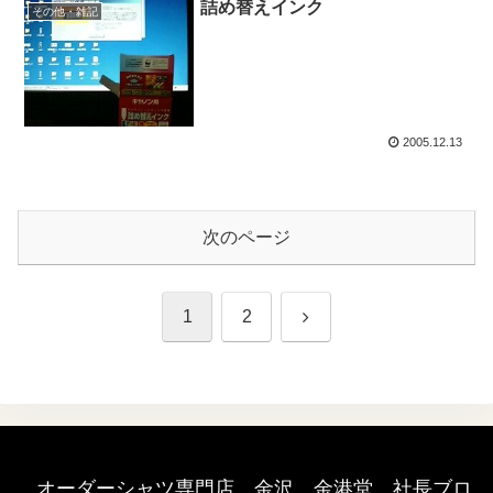
詰め替えインク
その他・雑記
2005.12.13
次のページ
次
1
2
へ
オーダーシャツ専門店 金沢 金港堂 社長ブロ