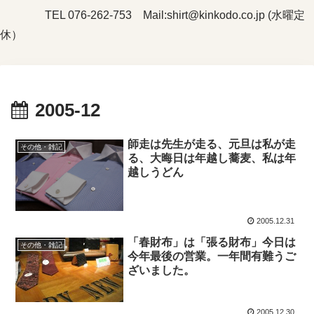
TEL 076-262-753 Mail:shirt@kinkodo.co.jp (水曜定
休）
2005-12
師走は先生が走る、元旦は私が走
その他・雑記
る、大晦日は年越し蕎麦、私は年
越しうどん
2005.12.31
「春財布」は「張る財布」今日は
その他・雑記
今年最後の営業。一年間有難うご
ざいました。
2005.12.30