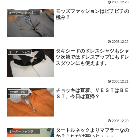
2005.12.23
モッズファッションはピチピチの
オーダーシャツ以外のファッション
極み？
2005.12.22
タキシードのドレスシャツもシャ
オーダーシャツ
ツ次第ではドレスアップにもドレ
スダウンにも使えます。
2005.12.21
チョッキは直着、ＶＥＳＴはＢＥ
その他・雑記
ＳＴ、今日は直帰？
2005.12.20
タートルネックよりマフラーなの
オーダーシャツ以外のファッション
か？これだけ寒いと・・・