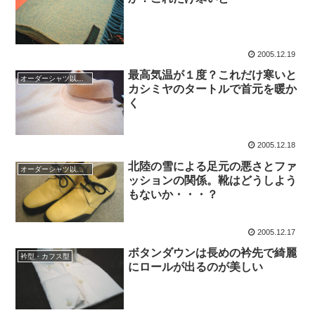
2005.12.19
最高気温が１度？これだけ寒いと
オーダーシャツ以外のファッション
カシミヤのタートルで首元を暖か
く
2005.12.18
北陸の雪による足元の悪さとファ
オーダーシャツ以外のファッション
ッションの関係。靴はどうしよう
もないか・・・？
2005.12.17
ボタンダウンは長めの衿先で綺麗
衿型・カフス型
にロールが出るのが美しい