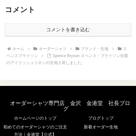
ウンのあるコース。慌...
コメント
コメントを書き込む
ホーム
オーダーシャツ
ブランド・生地
ス
ペンスブライソン
Spence Bryson スペンス・ブライソン社製
のアイリッシュリネンの生地入荷しました。
オーダーシャツ専門店 金沢 金港堂 社長ブロ
グ
ホームページのトップ
ブログトップ
初めてのオーダーシャツのご注文
新着オーダー生地
方法｜金港堂【公式】