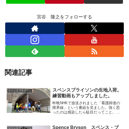
宮谷 隆之をフォローする
関連記事
スペンスブライソンの生地入荷。
スペンスブライソン
練習動画もアップしました。
昨晩NHKで放送されました「看護師達の
限界線」という番組を見ました。強く思
ったのは感染したら駄目だってこと。手
洗いうがいはしっかりとしなくては。と
思いますが。それでも経済も回していか
ないといけない。日本国政府よ。どうし
Spence Bryson スペンス・ブ
スペンスブライソン