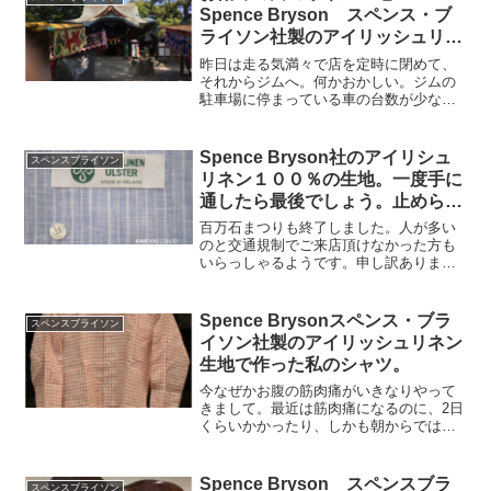
更新できるように頑張...
Spence Bryson スペンス・ブ
ライソン社製のアイリッシュリネ
ン１００％
昨日は走る気満々で店を定時に閉めて、
それからジムへ。何かおかしい。ジムの
駐車場に停まっている車の台数が少な
い？なぜ？と思い、iPhoneを見ると。４
月２５日。５の付く日はジムお休み。何
度もやらかしております。ジムが休みで
Spence Bryson社のアイリシュ
スペンスブライソン
も外走ればいいのです...
リネン１００％の生地。一度手に
通したら最後でしょう。止められ
ません。
百万石まつりも終了しました。人が多い
のと交通規制でご来店頂けなかった方も
いらっしゃるようです。申し訳ありませ
んでした。明日から通常、いや今も通常
営業ですが、宜しくお願いいたします。
何だか6月と言うのに肌寒い日が続いてお
Spence Brysonスペンス・ブラ
スペンスブライソン
りますが、本格的な夏を迎える前に麻素
イソン社製のアイリッシュリネン
材のご紹介です。
生地で作った私のシャツ。
今なぜかお腹の筋肉痛がいきなりやって
きまして。最近は筋肉痛になるのに、2日
くらいかかったり、しかも朝からではな
くって夕方からなったりと、ずいぶん鈍
感になってきております。実際にこの筋
肉痛はいつのでしょうか？考えられるの
Spence Bryson スペンスブラ
スペンスブライソン