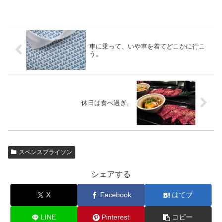
車に乗って、いや車を着てどこかに行こ
う。
休日は食べ過ぎ。
スペンスブライソン
シェアする
X
Facebook
はてブ
LINE
Pinterest
コピー