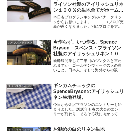
たいのだ？先日数人で食...
ライソン社製のアイリッシュリネ
ン１００％の生地全てがホームペ
ージにアップできました。
本日もブログランキングのバナークリッ
クからお願いします。 ↓ブログ更
新が遅くなりました。別にブログをアッ
プしなくても捕まるわけではありません
が、毎日何年間もよくアップしていると
は自分でも思います。ここのところ一つ
今作らず、いつ作る。Spence
スペンスブライソン
悩みがあります。馬鹿ら...
Bryson スペンス・ブライソン
社製のアイリッシュリネン１０
０％の白生地。
新幹線開業して二年目のジンクスと言わ
れますが、ゴールデンウィークの人の多
いこと。日本人、そして海外からの観光
客。絶対に金沢市内だけでは泊まること
はできないわ。と思えるくらいの人が商
店街にあふれております。果たしてどれ
ギンガムチェックの
スペンスブライソン
くらいまで続くでしょうか...
SpenceBrysonのアイリッシュリ
ネン生地登場。
今日から金沢マラソンのエントリーも始
まりました。2018年も春の大会のエント
リーが終わり、そろそろ秋に向かってと
いう感じでしょうか。このように季節を
追っかけていくので、一年が早い。昨年
は自己ベスト更新できましたが、今年も
お勧めの白のリネン生地
スペンスブライソン