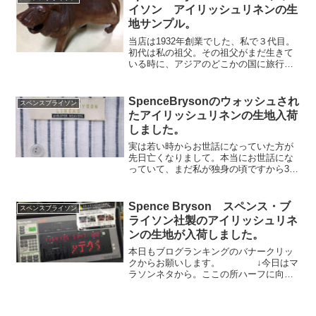
は月曜日の夜にジムでト...
イソン アイリッシュリネンの生
地サンプル。
当店は1932年創業でした、私で３代目。
初代は私の祖父。その祖父がまだ生きて
いる時に、アジアのどこかの国に旅行を
し、こんなものを買ってきました。まだ
２階の倉庫に飾ってあるというか、その
まま置いてあります。その祖父と私は二
SpenceBrysonのウォッシュされ
スペンスブライソン
人とも寅年。干支が同...
たアイリッシュリネンの生地入荷
しました。
実は若い時からお世話になっていた方が
先日亡くなりまして。本当にお世話にな
っていて、まだ私が独身の頃ですから30
年近く前からお世話になっていて、月に1
度は食事に行ってたくらいの人。ここ数
年病気で療養されてたことは知ってたの
Spence Bryson スペンス・ブ
スペンスブライソン
ですが、先日訃報を聞...
ライソン社製のアイリッシュリネ
ンの生地が入荷しました。
本日もブログランキングのバナークリッ
クからお願いします。 ↓今日はマ
ラソンネタから。ここの所ハーフに向け
ての練習しかしていなかったので、ハー
フマラソン終わってから、来週19日には
フルマラソン。しかもハードなアップダ