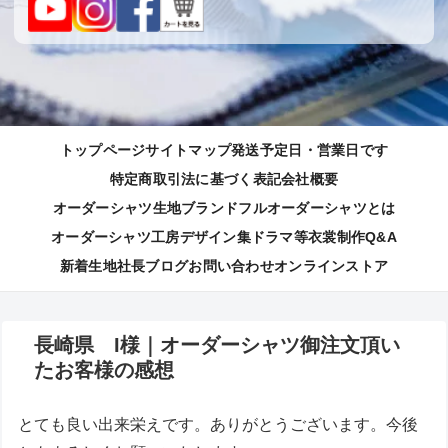
トップページ
サイトマップ
発送予定日・営業日です
特定商取引法に基づく表記
会社概要
オーダーシャツ生地ブランド
フルオーダーシャツとは
オーダーシャツ工房
デザイン集
ドラマ等衣裳制作
Q&A
新着生地
社長ブログ
お問い合わせ
オンラインストア
長崎県 I様｜オーダーシャツ御注文頂い
たお客様の感想
とても良い出来栄えです。ありがとうございます。今後