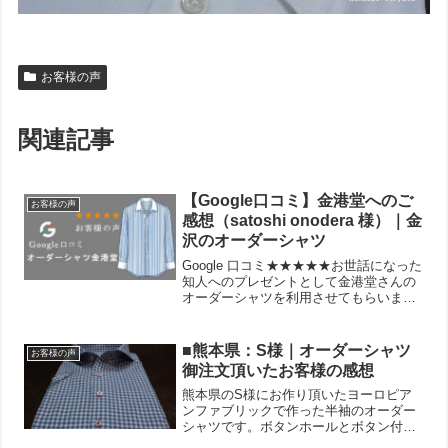
お客様の声
関連記事
【Google口コミ】金港堂へのご
お客様の声
感想（satoshi onodera 様）｜金
沢のオーダーシャツ
Google 口コミ★★★★★お世話になった
知人へのプレゼントとして金港堂さんの
オーダーシャツを利用させてもらいまし
た。SNSでの連絡も丁寧で安心して進め
られました。知人も喜んでくれました。
投稿者：satoshi onodera投稿日：20...
■熊本県：S様｜オーダーシャツ
お客様の声
御注文頂いたお客様の感想
熊本県のS様にお作り頂いたヨーロピア
ンファブリックで作った半袖のオーダー
シャツです。ボタンホールとボタン付け
糸を赤にしたところがポイントです。