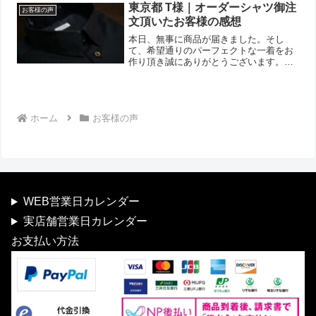
いすれば良かったと思い、また近々お願
東京都 T様｜オーダーシャツ御注
お客様の声
いする予定です。...
文頂いたお客様の感想
本日、無事に商品が届きました。そし
て、希望通りのパーフェクトな一着をお
作り頂き誠にありがとうございます。丁
寧な縫製と、着心地のよい記事で大変満
足しております。初回のお支払がすみま
したら、新たにリピートしてしまいそう
です。先ずは大事に着させて...
ホーム
お客様の声
WEB営業日カレンダー
実店舗営業日カレンダー
お支払い方法