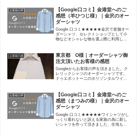
【Google口コミ】金港堂へのご
お客様の声
感想（羊ひつじ様）｜金沢のオー
ダーシャツ
Google 口コミ★★★★★金沢で老舗オー
ダーシャツ、セレクトショップとして小
物などオシャレな物を選ぶ際に利用して
います。 店主とご家族の温かい接客が素
晴らしいです。 老舗にあぐらをかかず、
YouTubeでも情報発信されています。投
東京都 O様｜オーダーシャツ御
お客様の声
稿者：...
注文頂いたお客様の感想
Googleからお客様の声を頂きました。ク
レリックシャツのオーダーシャツです。
ドゥエボットーニのホリゾンタルワイド
でお作りしました。
【Google口コミ】金港堂へのご
お客様の声
感想（まつみの様）｜金沢のオー
ダーシャツ
Google 口コミ★★★★★ワイシャツがし
っくり着れないと訴える家族の為に新し
いシャツを作って頂きました、生地も着
心地も形も完璧で着る本人もとても喜ん
でおりました。これならもっと早くお願