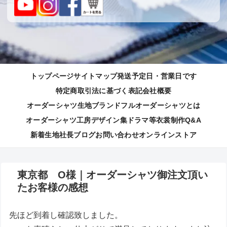
トップページ
サイトマップ
発送予定日・営業日です
特定商取引法に基づく表記
会社概要
オーダーシャツ生地ブランド
フルオーダーシャツとは
オーダーシャツ工房
デザイン集
ドラマ等衣裳制作
Q&A
新着生地
社長ブログ
お問い合わせ
オンラインストア
東京都 O様｜オーダーシャツ御注文頂い
たお客様の感想
先ほど到着し確認致しました。