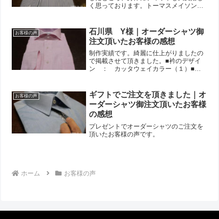
く思っております。トーマスメイソンの
生地は高級感があり、お気に入りになり
そうです。トーマスメイソンのロンドン
ストライプで作ったシャツ。
石川県 Y様｜オーダーシャツ御
お客様の声
注文頂いたお客様の感想
制作実績です。綺麗に仕上がりましたの
で掲載させて頂きました。■衿のデザイ
ン ： カッタウェイカラー（１）■カ
フスのデザイン ： 7センチ巾中丸■ポ
ケットのデザイン ： 片ポケット■前
立てのデザイン ： 裏前立てステッチ
ギフトでご注文を頂きました｜オ
お客様の声
無し■ボタン ： プラ...
ーダーシャツ御注文頂いたお客様
の感想
プレゼントでオーダーシャツのご注文を
頂いたお客様の声です。
ホーム
お客様の声