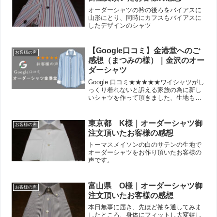
オーダーシャツの衿の後ろをバイアスに
山形にとり、同時にカフスもバイアスに
したデザインのシャツ
【Google口コミ】金港堂へのご
お客様の声
感想（まつみの様）｜金沢のオー
ダーシャツ
Google 口コミ★★★★★ワイシャツがし
っくり着れないと訴える家族の為に新し
いシャツを作って頂きました、生地も着
心地も形も完璧で着る本人もとても喜ん
でおりました。これならもっと早くお願
いすれば良かったと思い、また近々お願
東京都 K様｜オーダーシャツ御
お客様の声
いする予定です。...
注文頂いたお客様の感想
トーマスメイソンの白のサテンの生地で
オーダーシャツをお作り頂いたお客様の
声です。
富山県 O様｜オーダーシャツ御
お客様の声
注文頂いたお客様の感想
本日無事に届き、先ほど袖を通してみま
したところ、身体にフィットし大変嬉し